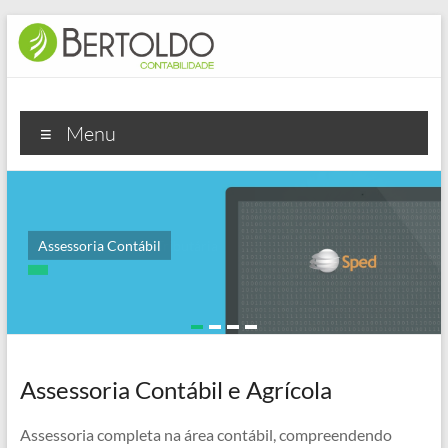
Pular
para
o
conteúdo
Bertoldo
Menu
Contabilidade
Assessoria Contábil
Assessoria Fiscal e Tributária
Assessoria Contábil e Agrícola
Assessoria completa na área contábil, compreendendo